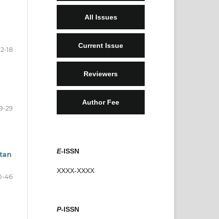
All Issues
Current Issue
12-18
Reviewers
Author Fee
9-29
E
-ISSN
tan
XXXX-XXXX
0-46
P
-ISSN