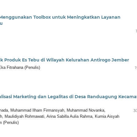
Menggunakan Toolbox untuk Meningkatkan Layanan
ru
uk Produk Es Tebu di Wilayah Kelurahan Antirogo Jember
Eka Fitrahana (Penulis)
1
lisasi Marketing dan Legalitas di Desa Randuagung Kecama
o Pramada, Muhammad Ilham Firmansyah, Muhammad Novanka,
3
, Maulidiyah Rohmawati, Arina Sabilla Aulia Rahma, Kurnia Aisyah
m (Penulis)