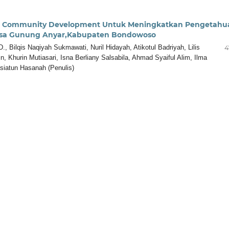
sed Community Development Untuk Meningkatkan Pengetahu
esa Gunung Anyar,Kabupaten Bondowoso
, Bilqis Naqiyah Sukmawati, Nuril Hidayah, Atikotul Badriyah, Lilis
4
n, Khurin Mutiasari, Isna Berliany Salsabila, Ahmad Syaiful Alim, Ilma
asiatun Hasanah (Penulis)