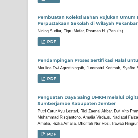
Pembuatan Koleksi Bahan Rujukan Umum 
Perpustakaan Sekolah di Wilayah Pekanba
Nining Sudiar, Fiqru Mafar, Rosman H. (Penulis)
PDF
Pendampingan Proses Sertifikasi Halal unt
Maulida Dwi Agustiningsih, Jumroatul Karimah, Syafira 
PDF
Penguatan Daya Saing UMKM melalui Digita
Sumberjambe Kabupaten Jember
Putri Catur Ayu Lestari, Riqi Zaenal Akbar, Dwi Vit
Muhammad Risqiantono, Amalia Virdaus, Nadiatul Faizah
Amalia, Rizka Amalia, Dhorifah Nur Rozi, Irawati Ningru
PDF