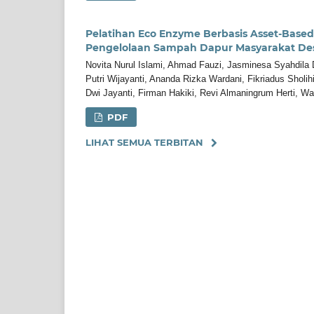
Pelatihan Eco Enzyme Berbasis Asset-Ba
Pengelolaan Sampah Dapur Masyarakat D
Novita Nurul Islami, Ahmad Fauzi, Jasminesa Syahdila D.
Putri Wijayanti, Ananda Rizka Wardani, Fikriadus Sholihi
Dwi Jayanti, Firman Hakiki, Revi Almaningrum Herti, W
PDF
LIHAT SEMUA TERBITAN