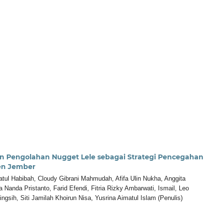
n Pengolahan Nugget Lele sebagai Strategi Pencegahan
en Jember
datul Habibah, Cloudy Gibrani Mahmudah, Afifa Ulin Nukha, Anggita
Nanda Pristanto, Farid Efendi, Fitria Rizky Ambarwati, Ismail, Leo
ngsih, Siti Jamilah Khoirun Nisa, Yusrina Aimatul Islam (Penulis)