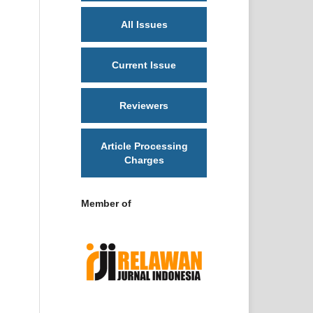
All Issues
Current Issue
Reviewers
Article Processing
Charges
Member of