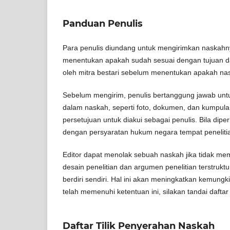
Panduan Penulis
Para penulis diundang untuk mengirimkan naskahnya
menentukan apakah sudah sesuai dengan tujuan dan 
oleh mitra bestari sebelum menentukan apakah nask
Sebelum mengirim, penulis bertanggung jawab unt
dalam naskah, seperti foto, dokumen, dan kumpul
persetujuan untuk diakui sebagai penulis. Bila diper
dengan persyaratan hukum negara tempat peneliti
Editor dapat menolak sebuah naskah jika tidak me
desain penelitian dan argumen penelitian terstrukt
berdiri sendiri. Hal ini akan meningkatkan kemung
telah memenuhi ketentuan ini, silakan tandai dafta
Daftar Tilik Penyerahan Naskah