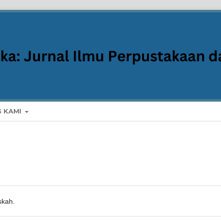
G KAMI
skah.