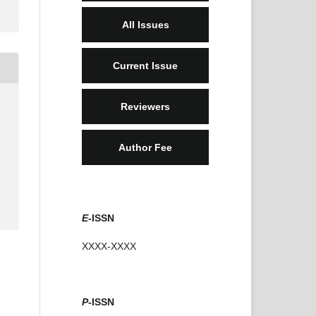
All Issues
Current Issue
Reviewers
Author Fee
E
-ISSN
XXXX-XXXX
P
-ISSN