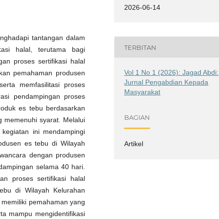
2026-06-14
menghadapi tantangan dalam
TERBITAN
si halal, terutama bagi
n proses sertifikasi halal
Vol 1 No 1 (2026): Jagad Abdi:
atkan pemahaman produsen
Jurnal Pengabdian Kepada
erta memfasilitasi proses
Masyarakat
lorasi pendampingan proses
 produk es tebu berdasarkan
BAGIAN
g memenuhi syarat. Melalui
, kegiatan ini mendampingi
rodusen es tebu di Wilayah
Artikel
wawancara dengan produsen
ndampingan selama 40 hari.
 proses sertifikasi halal
tebu di Wilayah Kelurahan
n memiliki pemahaman yang
serta mampu mengidentifikasi