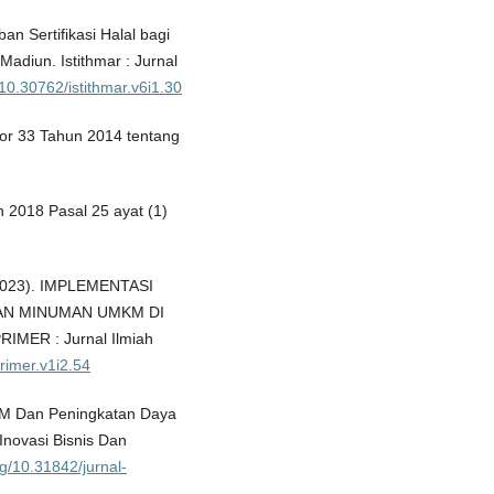
an Sertifikasi Halal bagi
adiun. Istithmar : Jurnal
/10.30762/istithmar.v6i1.30
or 33 Tahun 2014 tentang
 2018 Pasal 25 ayat (1)
. (2023). IMPLEMENTASI
AN MINUMAN UMKM DI
ER : Jurnal Ilmiah
primer.v1i2.54
MKM Dan Peningkatan Daya
Inovasi Bisnis Dan
rg/10.31842/jurnal-