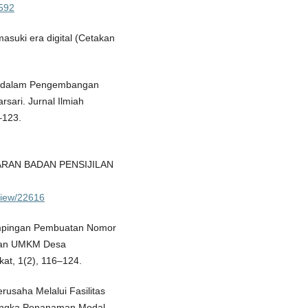
.592
suki era digital (Cetakan
lix dalam Pengembangan
ari. Jurnal Ilmiah
–123.
ABARAN BADAN PENSIJILAN
view/22616
ndampingan Pembuatan Nomor
gan UMKM Desa
t, 1(2), 116–124.
rusaha Melalui Fasilitas
Rangka Penanaman Modal.