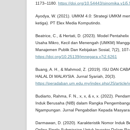
1173–1180.
https://doi.org/10.54443/sinomika.v1i5
Ayodya, W. (2021). UMKM 4.0: Strategi UMKM mema
ketiga). PT Elex Media Komputindo.
Beatrice, C., & Hertati, D. (2023). Model Pentahe
Usaha Mikro, Kecil dan Menengah (UMKM) Manggars
Manajemen Publik Dan Kebijakan Sosial, 7(2), 107
https://doi.org/10.25139/jmnegara.v7i2.6261
Buang, A. H., & Mahmod, Z. (2019). ISU DAN C
HALAL DI MALAYSIA. Jurnal Syariah, 20(3).
https://peradaban.um.edu.my/index.php/JS/article/
Budiarto, Rahma, F. N., x, x, & x, x. (2022). Pe
Induk Berusaha (NIB) dalam Rangka Pengemban
Ngampungan. Jurnal Pengabdian Kepada Masyaraka
Darmawan, D. (2020). Karakteristik Nomor Induk Be
Online Single Submission Untuk Investor Dalam 