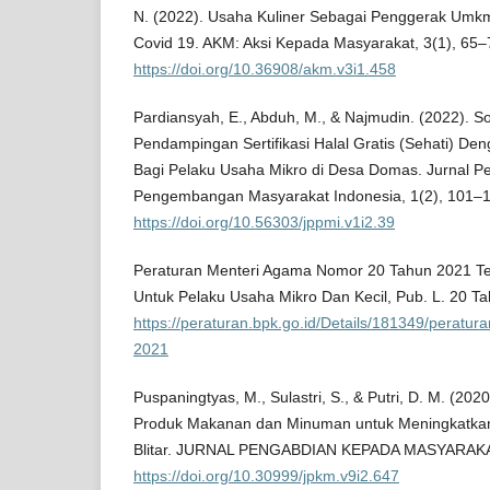
N. (2022). Usaha Kuliner Sebagai Penggerak Um
Covid 19. AKM: Aksi Kepada Masyarakat, 3(1), 65–
https://doi.org/10.36908/akm.v3i1.458
Pardiansyah, E., Abduh, M., & Najmudin. (2022). So
Pendampingan Sertifikasi Halal Gratis (Sehati) De
Bagi Pelaku Usaha Mikro di Desa Domas. Jurnal 
Pengembangan Masyarakat Indonesia, 1(2), 101–1
https://doi.org/10.56303/jppmi.v1i2.39
Peraturan Menteri Agama Nomor 20 Tahun 2021 Tent
Untuk Pelaku Usaha Mikro Dan Kecil, Pub. L. 20 T
https://peraturan.bpk.go.id/Details/181349/peratu
2021
Puspaningtyas, M., Sulastri, S., & Putri, D. M. (2020)
Produk Makanan dan Minuman untuk Meningkatka
Blitar. JURNAL PENGABDIAN KEPADA MASYARAKAT,
https://doi.org/10.30999/jpkm.v9i2.647