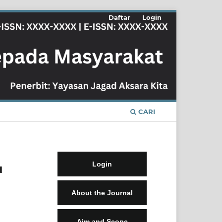
Daftar
Login
CARI
Login
u
About the Journal
Aim and Scope