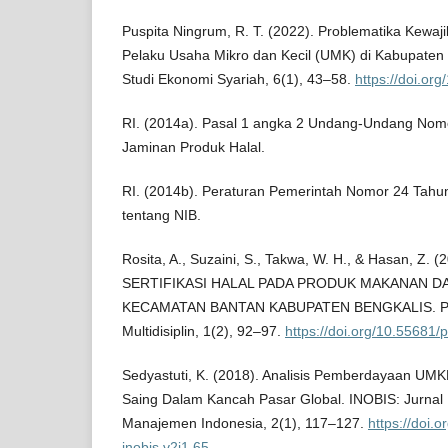
Puspita Ningrum, R. T. (2022). Problematika Kewajib
Pelaku Usaha Mikro dan Kecil (UMK) di Kabupaten M
Studi Ekonomi Syariah, 6(1), 43–58.
https://doi.org
RI. (2014a). Pasal 1 angka 2 Undang-Undang Nom
Jaminan Produk Halal.
RI. (2014b). Peraturan Pemerintah Nomor 24 Tahun
tentang NIB.
Rosita, A., Suzaini, S., Takwa, W. H., & Hasan, Z
SERTIFIKASI HALAL PADA PRODUK MAKANAN D
KECAMATAN BANTAN KABUPATEN BENGKALIS. PRIM
Multidisiplin, 1(2), 92–97.
https://doi.org/10.55681/
Sedyastuti, K. (2018). Analisis Pemberdayaan U
Saing Dalam Kancah Pasar Global. INOBIS: Jurnal 
Manajemen Indonesia, 2(1), 117–127.
https://doi.o
inobis.v2i1.65