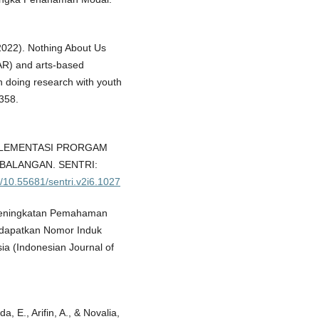
(2022). Nothing About Us
PAR) and arts-based
n doing research with youth
5358.
. IMPLEMENTASI PRORGAM
BALANGAN. SENTRI:
rg/10.55681/sentri.v2i6.1027
). Peningkatan Pemahaman
dapatkan Nomor Induk
a (Indonesian Journal of
da, E., Arifin, A., & Novalia,