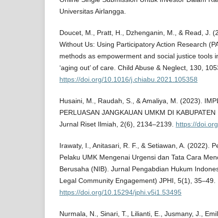
Universitas Airlangga.
Doucet, M., Pratt, H., Dzhenganin, M., & Read, J. 
Without Us: Using Participatory Action Research (
methods as empowerment and social justice tools i
‘aging out’ of care. Child Abuse & Neglect, 130, 10
https://doi.org/10.1016/j.chiabu.2021.105358
Husaini, M., Raudah, S., & Amaliya, M. (2023)
PERLUASAN JANGKAUAN UMKM DI KABUPATEN 
Jurnal Riset Ilmiah, 2(6), 2134–2139.
https://doi.o
Irawaty, I., Anitasari, R. F., & Setiawan, A. (2022
Pelaku UMK Mengenai Urgensi dan Tata Cara Men
Berusaha (NIB). Jurnal Pengabdian Hukum Indonesi
Legal Community Engagement) JPHI, 5(1), 35–49.
https://doi.org/10.15294/jphi.v5i1.53495
Nurmala, N., Sinari, T., Lilianti, E., Jusmany, J., Emil