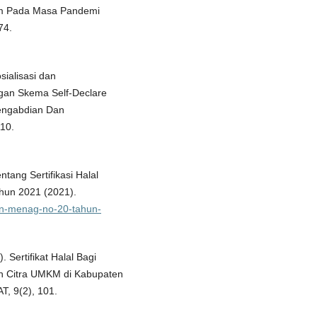
km Pada Masa Pandemi
74.
sialisasi dan
ngan Skema Self-Declare
Pengabdian Dan
10.
ang Sertifikasi Halal
ahun 2021 (2021).
ran-menag-no-20-tahun-
. Sertifikat Halal Bagi
n Citra UMKM di Kabupaten
 9(2), 101.