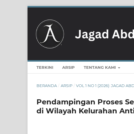
TERKINI
ARSIP
TENTANG KAMI
BERANDA
/
ARSIP
/
VOL 1 NO 1 (2026): JAGAD 
Pendampingan Proses Sert
di Wilayah Kelurahan An