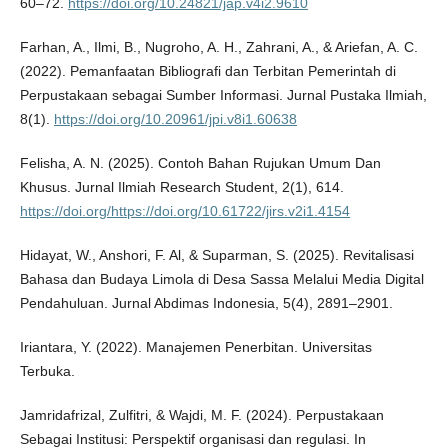
60–72.
https://doi.org/10.24821/jap.v4i2.9610
Farhan, A., Ilmi, B., Nugroho, A. H., Zahrani, A., & Ariefan, A. C.
(2022). Pemanfaatan Bibliografi dan Terbitan Pemerintah di
Perpustakaan sebagai Sumber Informasi. Jurnal Pustaka Ilmiah,
8(1).
https://doi.org/10.20961/jpi.v8i1.60638
Felisha, A. N. (2025). Contoh Bahan Rujukan Umum Dan
Khusus. Jurnal Ilmiah Research Student, 2(1), 614.
https://doi.org/https://doi.org/10.61722/jirs.v2i1.4154
Hidayat, W., Anshori, F. Al, & Suparman, S. (2025). Revitalisasi
Bahasa dan Budaya Limola di Desa Sassa Melalui Media Digital
Pendahuluan. Jurnal Abdimas Indonesia, 5(4), 2891–2901.
Iriantara, Y. (2022). Manajemen Penerbitan. Universitas
Terbuka.
Jamridafrizal, Zulfitri, & Wajdi, M. F. (2024). Perpustakaan
Sebagai Institusi: Perspektif organisasi dan regulasi. In