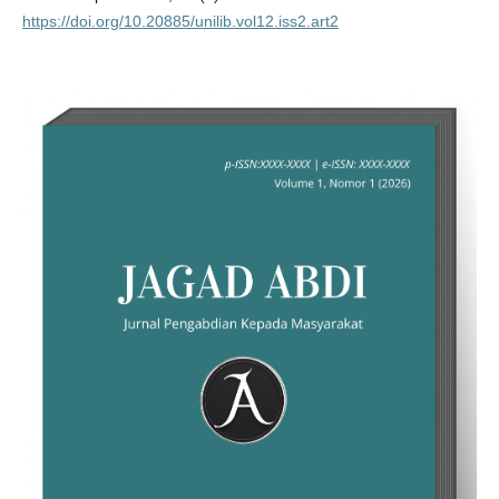
https://doi.org/10.20885/unilib.vol12.iss2.art2