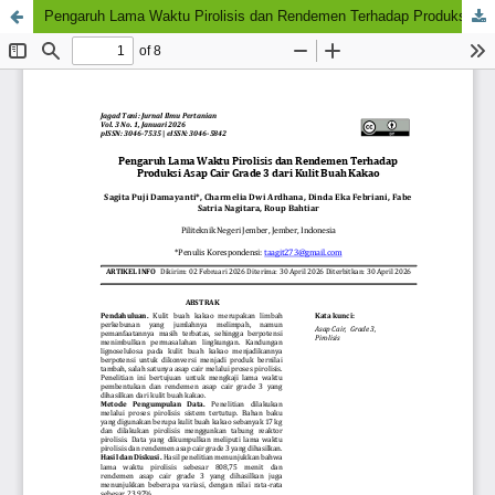
Pengaruh Lama Waktu Pirolisis dan Rendemen Terhadap Produksi Asap Cair Grade 3 dari Kulit Buah Kakao