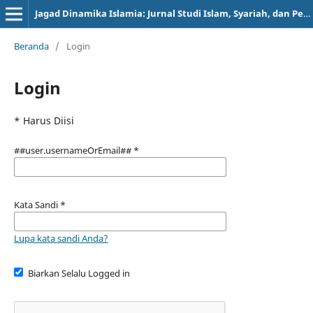
Jagad Dinamika Islamia: Jurnal Studi Islam, Syariah, dan Peradaban
Beranda
/
Login
Login
* Harus Diisi
##user.usernameOrEmail##
*
Kata Sandi
*
Lupa kata sandi Anda?
Biarkan Selalu Logged in