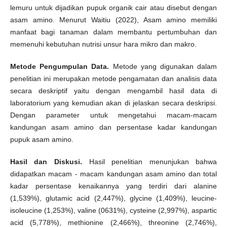
lemuru untuk dijadikan pupuk organik cair atau disebut dengan
asam amino. Menurut Waitiu (2022), Asam amino memiliki
manfaat bagi tanaman dalam membantu pertumbuhan dan
memenuhi kebutuhan nutrisi unsur hara mikro dan makro.
Metode Pengumpulan Data.
Metode yang digunakan dalam
penelitian ini merupakan metode pengamatan dan analisis data
secara deskriptif yaitu dengan mengambil hasil data di
laboratorium yang kemudian akan di jelaskan secara deskripsi.
Dengan parameter untuk mengetahui macam-macam
kandungan asam amino dan persentase kadar kandungan
pupuk asam amino.
Hasil dan Diskusi.
Hasil penelitian menunjukan bahwa
didapatkan macam - macam kandungan asam amino dan total
kadar persentase kenaikannya yang terdiri dari alanine
(1,539%), glutamic acid (2,447%), glycine (1,409%), leucine-
isoleucine (1,253%), valine (0631%), cysteine (2,997%), aspartic
acid (5,778%), methionine (2,466%), threonine (2,746%),