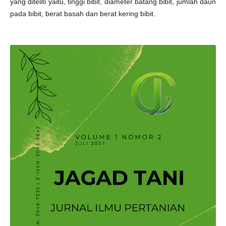
yang diteliti yaitu, tinggi bibit, diameter batang bibit, jumlah daun
pada bibit, berat basah dan berat kering bibit.