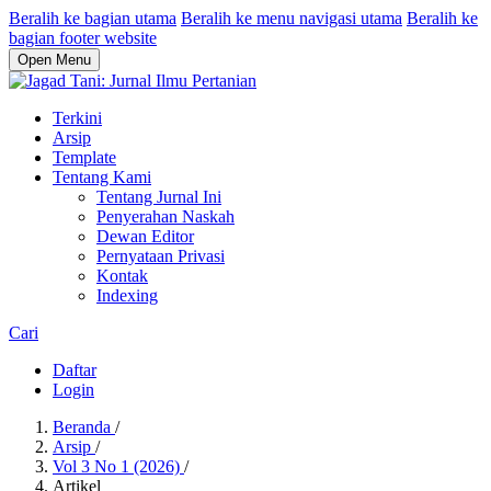
Beralih ke bagian utama
Beralih ke menu navigasi utama
Beralih ke
bagian footer website
Open Menu
Terkini
Arsip
Template
Tentang Kami
Tentang Jurnal Ini
Penyerahan Naskah
Dewan Editor
Pernyataan Privasi
Kontak
Indexing
Cari
Daftar
Login
Beranda
/
Arsip
/
Vol 3 No 1 (2026)
/
Artikel