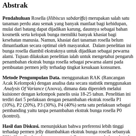
Abstrak
Pendahuluan
Rosella (
Hibiscus sabdariffa
) merupakan salah satu
tanaman perdu atau semak yang banyak manfaat bagi kehidupan,
mulai dari batang dapat dijadikan karung, daunnya sebagai bahan
kosmetik serta kelopak bunga memiliki banyak khasiat bagi
kesehatan manusia. Namun, khasiat dari tanaman rosella belum
dimanfaatkan secara optimal oleh masyarakat. Dalam penelitian ini
bunga rosella diambil ekstraknya untuk dijadikan sebagai pewarna
alami. Tujuan dilakukan penelitian ialah untuk mengetahui pengaruh
penambahan ekstrak bunga rosella sebagai pewarna alami pada
pembuatan permen jelly terhadap tingkat kesukaan konsumen.
Metode Pengumpulan Data.
menggunakan RAK (Rancangan
Acak Kelompok) dengan analisa data secara statistik menggunakan
Analysis Of Variance
(Anova), dimana data diperoleh melalui
kuisioner dengan kelompok panelis usia 18-25 tahun. Penelitian ini
terdiri dari 5 perlakuan dengan penambahan ekstrak rosella P1
(10%), P2 (20%), P3 (30%), P4 (40%) serta satu perlakuan sebagai
pembanding yaitu tanpa penambahan ekstrak bunga rosella P0
(kontrol).
Hasil dan Diskusi.
menunjukkan bahwa preferensi lebih tinggi
terhadap permen jelly ditambahkan ekstrak bunga rosella sebanyak