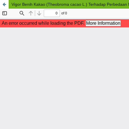
Vigor Benih Kakao (Theobroma cacao L.) Terhadap Perbedaa