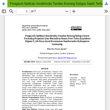
Pengaruh Aplikasi Insektisida Tandan Kosong Kelapa Sawit Terhadap Populasi dan Mortalitas Hama Uret Tebu (Lepidiota Stigma F.) di Desa Grati Kecamatan Sumbersuko Kabupaten Lumajang