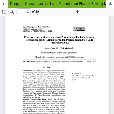
Pengaruh Konsentrasi dan Lama Perendaman Ekstrak Bawang Merah Sebagai ZPT Alami Terhadap Pertumbuhan Stek Lada (Piper nigrum L.)