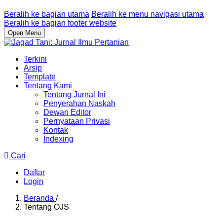
Beralih ke bagian utama
Beralih ke menu navigasi utama
Beralih ke bagian footer website
Open Menu
Terkini
Arsip
Template
Tentang Kami
Tentang Jurnal Ini
Penyerahan Naskah
Dewan Editor
Pernyataan Privasi
Kontak
Indexing
Cari
Daftar
Login
Beranda
/
Tentang OJS