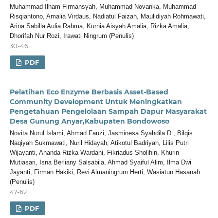
Muhammad Ilham Firmansyah, Muhammad Novanka, Muhammad
Risqiantono, Amalia Virdaus, Nadiatul Faizah, Maulidiyah Rohmawati,
Arina Sabilla Aulia Rahma, Kurnia Aisyah Amalia, Rizka Amalia,
Dhorifah Nur Rozi, Irawati Ningrum (Penulis)
30-46
PDF
Pelatihan Eco Enzyme Berbasis Asset-Based
Community Development Untuk Meningkatkan
Pengetahuan Pengelolaan Sampah Dapur Masyarakat
Desa Gunung Anyar,Kabupaten Bondowoso
Novita Nurul Islami, Ahmad Fauzi, Jasminesa Syahdila D., Bilqis
Naqiyah Sukmawati, Nuril Hidayah, Atikotul Badriyah, Lilis Putri
Wijayanti, Ananda Rizka Wardani, Fikriadus Sholihin, Khurin
Mutiasari, Isna Berliany Salsabila, Ahmad Syaiful Alim, Ilma Dwi
Jayanti, Firman Hakiki, Revi Almaningrum Herti, Wasiatun Hasanah
(Penulis)
47-62
PDF